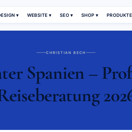
ESIGN ▾
WEBSITE ▾
SEO ▾
SHOP ▾
PRODUKT
CHRISTIAN BECH
ter Spanien – Prof
Reiseberatung 202