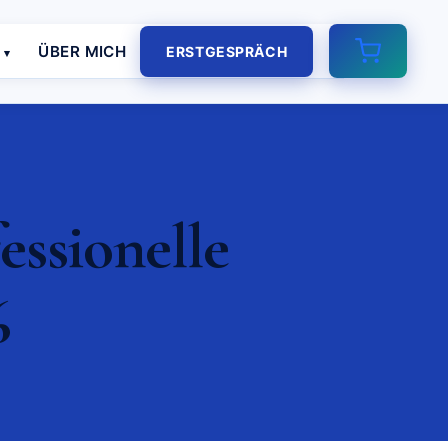
E
ÜBER MICH
ERSTGESPRÄCH
essionelle
6