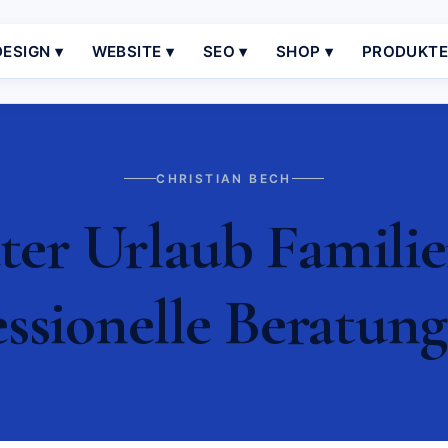
ESIGN ▾
WEBSITE ▾
SEO ▾
SHOP ▾
PRODUKT
CHRISTIAN BECH
ter Urlaub Famili
essionelle Beratung