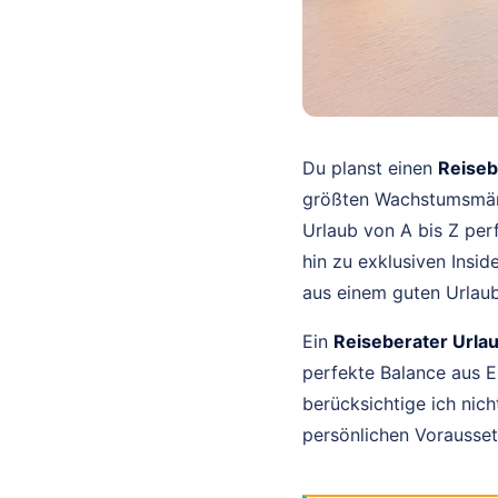
Du planst einen
Reiseb
größten Wachstumsmärkt
Urlaub von A bis Z per
hin zu exklusiven Insid
aus einem guten Urlaub
Ein
Reiseberater Urlau
perfekte Balance aus 
berücksichtige ich nic
persönlichen Voraussetz