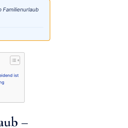
b Familienurlaub
eidend ist
ng
aub –