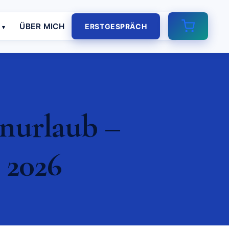
E
ÜBER MICH
ERSTGESPRÄCH
enurlaub –
 2026