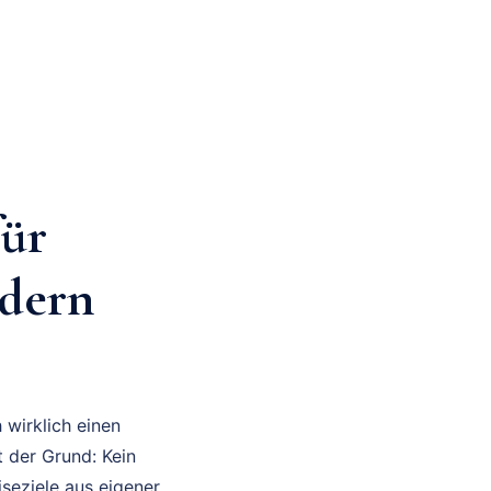
für
ndern
 wirklich einen
t der Grund: Kein
iseziele aus eigener