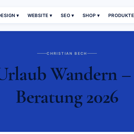
ESIGN ▾
WEBSITE ▾
SEO ▾
SHOP ▾
PRODUKT
CHRISTIAN BECH
Urlaub Wandern – 
Beratung 2026