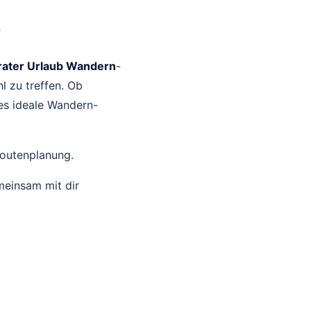
6
rater Urlaub Wandern
-
l zu treffen. Ob
es ideale Wandern-
Routenplanung.
meinsam mit dir