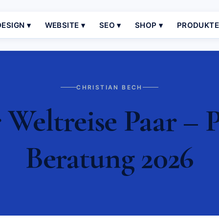
ESIGN ▾
WEBSITE ▾
SEO ▾
SHOP ▾
PRODUKT
CHRISTIAN BECH
 Weltreise Paar – P
Beratung 2026