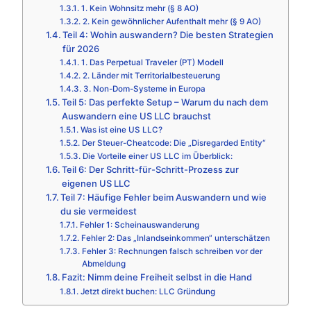
1. Kein Wohnsitz mehr (§ 8 AO)
2. Kein gewöhnlicher Aufenthalt mehr (§ 9 AO)
Teil 4: Wohin auswandern? Die besten Strategien
für 2026
1. Das Perpetual Traveler (PT) Modell
2. Länder mit Territorialbesteuerung
3. Non-Dom-Systeme in Europa
Teil 5: Das perfekte Setup – Warum du nach dem
Auswandern eine US LLC brauchst
Was ist eine US LLC?
Der Steuer-Cheatcode: Die „Disregarded Entity“
Die Vorteile einer US LLC im Überblick:
Teil 6: Der Schritt-für-Schritt-Prozess zur
eigenen US LLC
Teil 7: Häufige Fehler beim Auswandern und wie
du sie vermeidest
Fehler 1: Scheinauswanderung
Fehler 2: Das „Inlandseinkommen“ unterschätzen
Fehler 3: Rechnungen falsch schreiben vor der
Abmeldung
Fazit: Nimm deine Freiheit selbst in die Hand
Jetzt direkt buchen: LLC Gründung