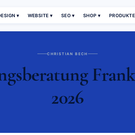
ESIGN ▾
WEBSITE ▾
SEO ▾
SHOP ▾
PRODUKT
CHRISTIAN BECH
sberatung Frankf
2026