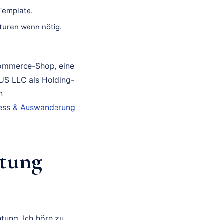
 Template.
turen wenn nötig.
Commerce-Shop, eine
 US LLC als Holding-
n
iness & Auswanderung
tung
tung. Ich höre zu,