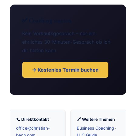
✅ Coaching starten
Kein Verkaufsgespräch – nur ein
ehrliches 30-Minuten-Gespräch ob ich
dir helfen kann.
→ Kostenlos Termin buchen
📞 Direktkontakt
🔗 Weitere Themen
office@christian-
Business Coaching
·
bech.com
LLC Guide