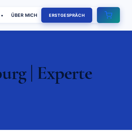
E
ÜBER MICH
ERSTGESPRÄCH
rg | Experte