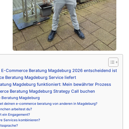
e E-Commerce Beratung Magdeburg 2026 entscheidend ist
 Beratung Magdeburg Service liefert
tung Magdeburg funktioniert: Mein bewährter Prozess
rce Beratung Magdeburg Strategy Call buchen
 Beratung Magdeburg
et deinen e-commerce beratung von anderen in Magdeburg?
nchen arbeitest du?
rt ein Engagement?
re Services kombinieren?
itssprache?