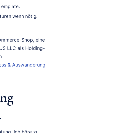
 Template.
turen wenn nötig.
Commerce-Shop, eine
 US LLC als Holding-
n
iness & Auswanderung
ung
n
tung. Ich höre zu,