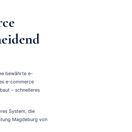
rce
heidend
ine bewährte e-
lles e-commerce
baut – schnelleres
ares System, die
eratung Magdeburg von