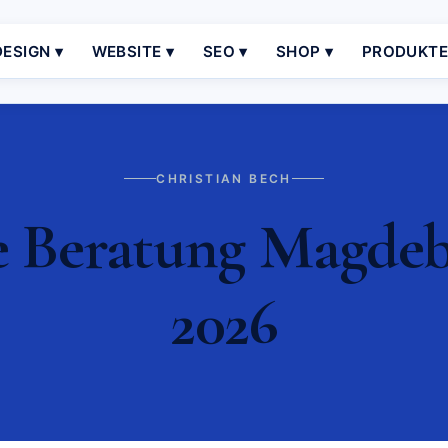
ESIGN ▾
WEBSITE ▾
SEO ▾
SHOP ▾
PRODUKT
CHRISTIAN BECH
Beratung Magdebu
2026