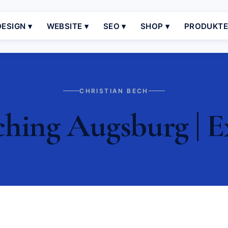
ESIGN ▾
WEBSITE ▾
SEO ▾
SHOP ▾
PRODUKT
CHRISTIAN BECH
ching Augsburg | E