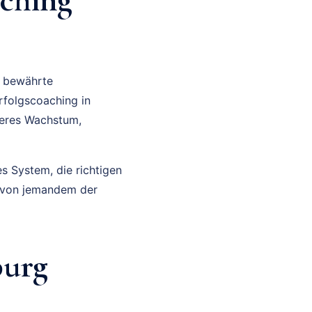
e bewährte
rfolgscoaching in
lleres Wachstum,
es System, die richtigen
g von jemandem der
burg