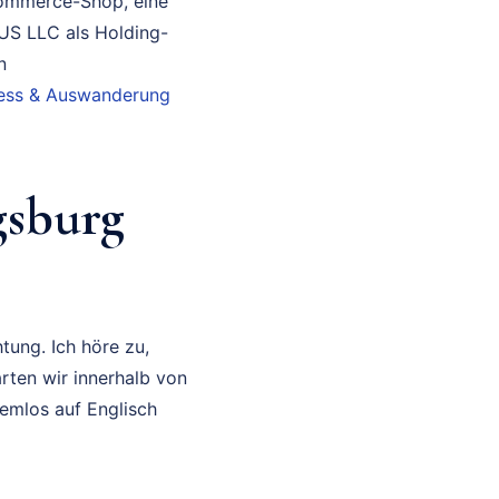
Commerce-Shop, eine
 US LLC als Holding-
n
iness & Auswanderung
gsburg
tung. Ich höre zu,
rten wir innerhalb von
lemlos auf Englisch