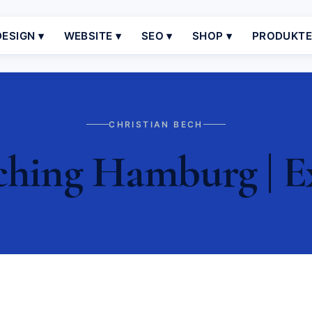
ESIGN ▾
WEBSITE ▾
SEO ▾
SHOP ▾
PRODUKT
CHRISTIAN BECH
ching Hamburg | E