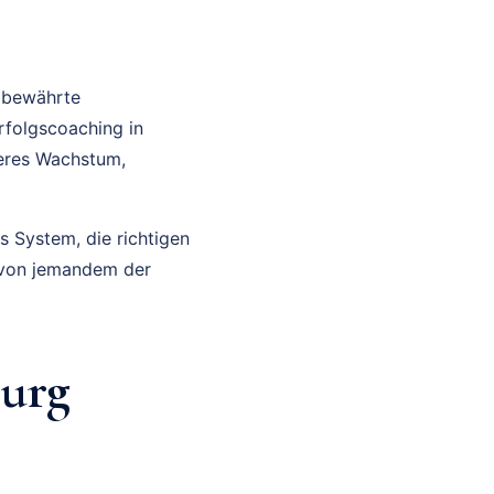
e bewährte
rfolgscoaching in
leres Wachstum,
s System, die richtigen
g von jemandem der
urg