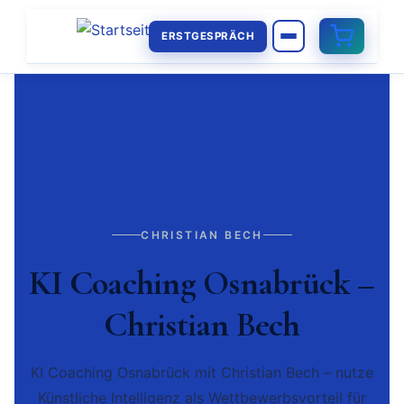
ERSTGESPRÄCH
CHRISTIAN BECH
KI Coaching Osnabrück –
Christian Bech
KI Coaching Osnabrück mit Christian Bech – nutze
Künstliche Intelligenz als Wettbewerbsvorteil für