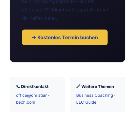
Kein Verkaufsgespräch – nur ein
ehrliches 30-Minuten-Gespräch ob ich
dir helfen kann.
→ Kostenlos Termin buchen
📞 Direktkontakt
🔗 Weitere Themen
office@christian-
Business Coaching
·
bech.com
LLC Guide