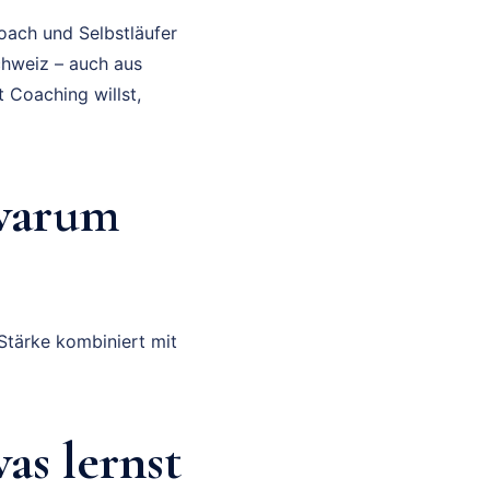
Coach und Selbstläufer
chweiz – auch aus
 Coaching willst,
warum
Stärke kombiniert mit
s lernst