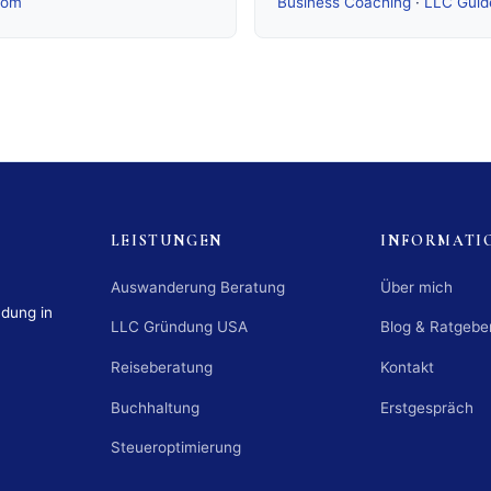
com
Business Coaching
·
LLC Guid
LEISTUNGEN
INFORMATI
Auswanderung Beratung
Über mich
ndung in
LLC Gründung USA
Blog & Ratgebe
Reiseberatung
Kontakt
Buchhaltung
Erstgespräch
Steueroptimierung