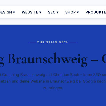
ESIGN ▾
WEBSITE ▾
SEO ▾
SHOP ▾
PRODUKT
CHRISTIAN BECH
 Braunschweig – C
 Coaching Braunschweig mit Christian Bech – lerne SEO se
etzen und deine Website in Braunschweig bei Google nach
zu bringen.