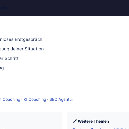
atung
nloses Erstgespräch
zung deiner Situation
r Schritt
ng
m Coaching
·
KI Coaching
·
SEO Agentur
🔗 Weitere Themen