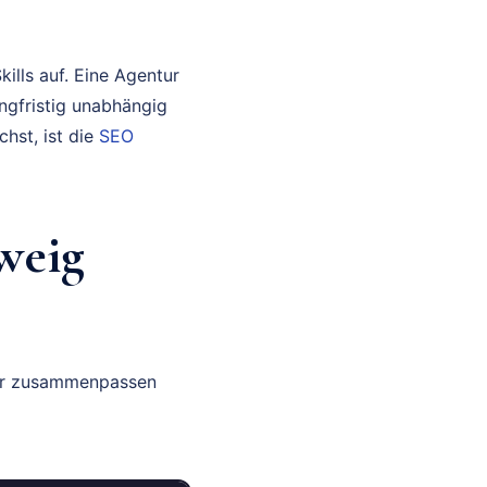
ills auf. Eine Agentur
ngfristig unabhängig
hst, ist die
SEO
weig
wir zusammenpassen