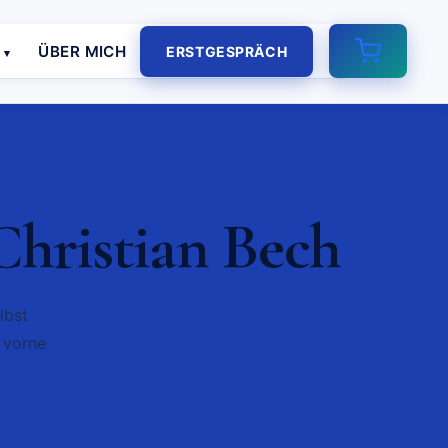
E
ÜBER MICH
ERSTGESPRÄCH
hristian Bech
lbst
 vorne