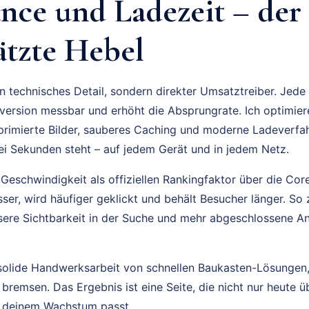
nce und Ladezeit – der
ätzte Hebel
in technisches Detail, sondern direkter Umsatztreiber. Jed
version messbar und erhöht die Absprungrate. Ich optimier
rimierte Bilder, sauberes Caching und moderne Ladeverfah
wei Sekunden steht – auf jedem Gerät und in jedem Netz.
eschwindigkeit als offiziellen Rankingfaktor über die Core
sser, wird häufiger geklickt und behält Besucher länger. So
ssere Sichtbarkeit in der Suche und mehr abgeschlossene 
solide Handwerksarbeit von schnellen Baukasten-Lösungen, di
g bremsen. Das Ergebnis ist eine Seite, die nicht nur heute
u deinem Wachstum passt.