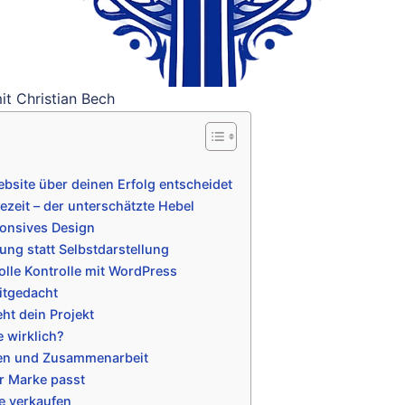
it Christian Bech
bsite über deinen Erfolg entscheidet
zeit – der unterschätzte Hebel
ponsives Design
ng statt Selbstdarstellung
lle Kontrolle mit WordPress
itgedacht
eht dein Projekt
 wirklich?
zen und Zusammenarbeit
r Marke passt
ie verkaufen