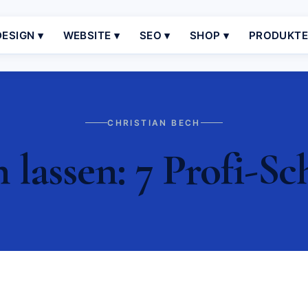
ESIGN ▾
WEBSITE ▾
SEO ▾
SHOP ▾
PRODUKT
CHRISTIAN BECH
 lassen: 7 Profi-Sc