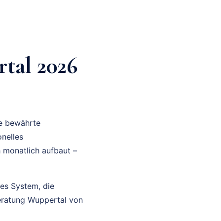
tal 2026
ne bewährte
nelles
 monatlich aufbaut –
res System, die
beratung Wuppertal von