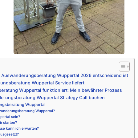
e Auswanderungsberatung Wuppertal 2026 entscheidend ist
ngsberatung Wuppertal Service liefert
ratung Wuppertal funktioniert: Mein bewährter Prozess
erungsberatung Wuppertal Strategy Call buchen
ngsberatung Wuppertal
wanderungsberatung Wuppertal?
pertal sein?
r starten?
sse kann ich erwarten?
ausgesetzt?