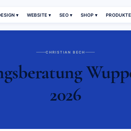
ESIGN ▾
WEBSITE ▾
SEO ▾
SHOP ▾
PRODUKT
CHRISTIAN BECH
sberatung Wupper
2026