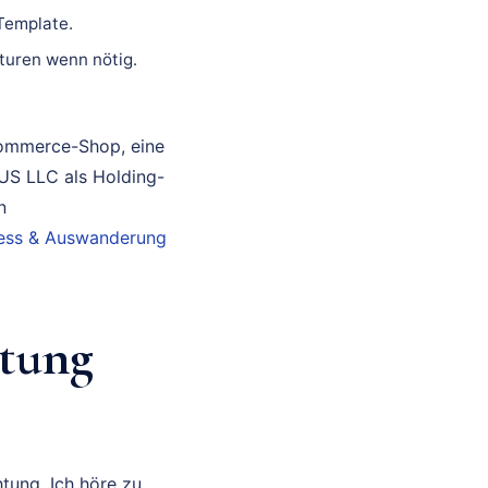
 Template.
turen wenn nötig.
Commerce-Shop, eine
 US LLC als Holding-
n
iness & Auswanderung
tung
tung. Ich höre zu,