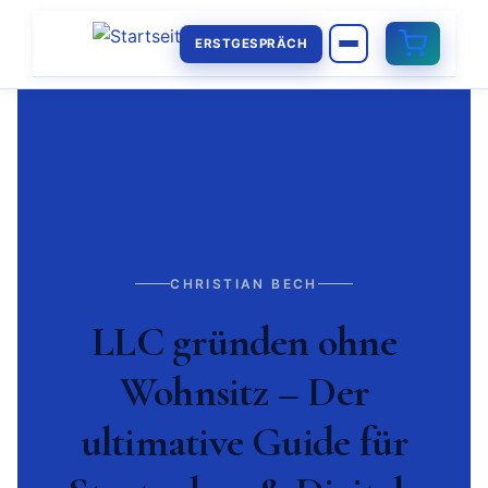
ERSTGESPRÄCH
CHRISTIAN BECH
LLC gründen ohne
Wohnsitz – Der
ultimative Guide für