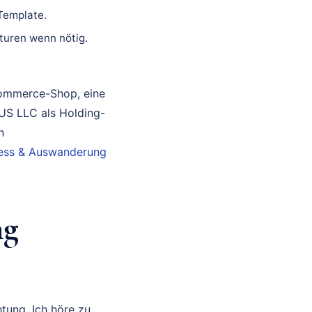
 Template.
turen wenn nötig.
Commerce-Shop, eine
 US LLC als Holding-
n
iness & Auswanderung
ng
tung. Ich höre zu,