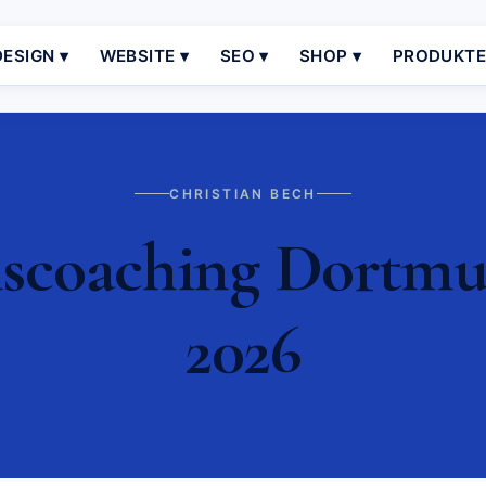
ESIGN ▾
WEBSITE ▾
SEO ▾
SHOP ▾
PRODUKT
CHRISTIAN BECH
scoaching Dortmu
2026