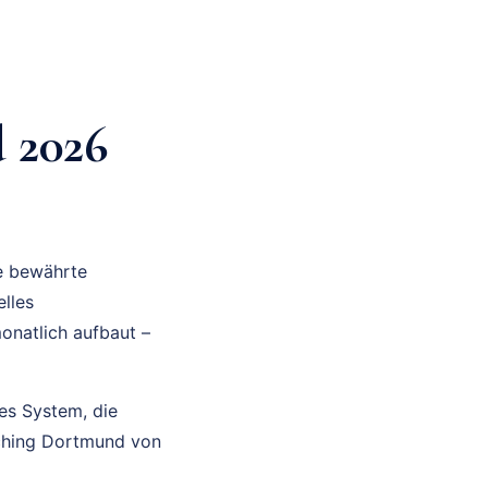
 2026
ne bewährte
lles
onatlich aufbaut –
res System, die
aching Dortmund von