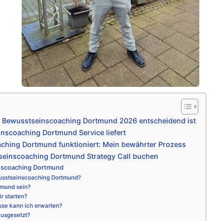
e Bewusstseinscoaching Dortmund 2026 entscheidend ist
nscoaching Dortmund Service liefert
ching Dortmund funktioniert: Mein bewährter Prozess
seinscoaching Dortmund Strategy Call buchen
nscoaching Dortmund
usstseinscoaching Dortmund?
tmund sein?
r starten?
sse kann ich erwarten?
ausgesetzt?