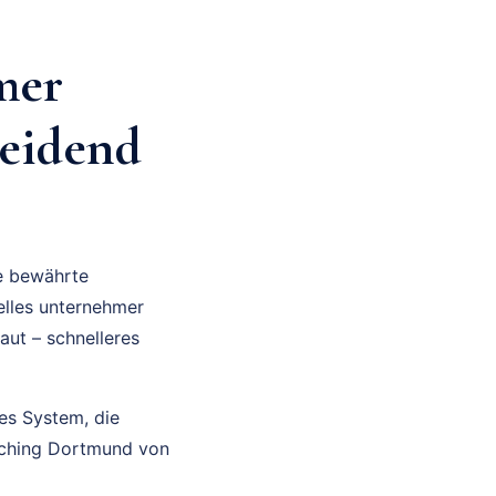
mer
eidend
ne bewährte
elles unternehmer
aut – schnelleres
res System, die
oaching Dortmund von