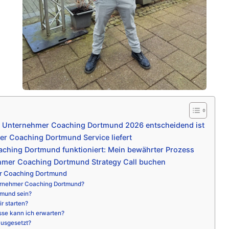
e Unternehmer Coaching Dortmund 2026 entscheidend ist
r Coaching Dortmund Service liefert
ching Dortmund funktioniert: Mein bewährter Prozess
hmer Coaching Dortmund Strategy Call buchen
r Coaching Dortmund
ernehmer Coaching Dortmund?
tmund sein?
r starten?
sse kann ich erwarten?
ausgesetzt?