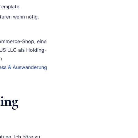
 Template.
turen wenn nötig.
Commerce-Shop, eine
 US LLC als Holding-
n
iness & Auswanderung
ing
tung. Ich höre zu,