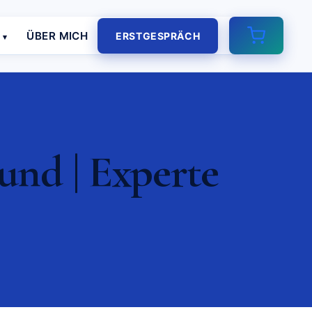
E
ÜBER MICH
ERSTGESPRÄCH
nd | Experte