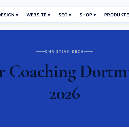
ESIGN ▾
WEBSITE ▾
SEO ▾
SHOP ▾
PRODUKT
CHRISTIAN BECH
 Coaching Dortmu
2026