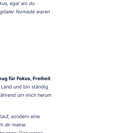
okus, egal wo du
igitaler Nomade waren
ug für Fokus, Freiheit
u Land und bin ständig
 während um mich herum
Kauf, sondern eine
ch dir meine
ute sage: Das waren