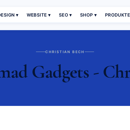
ESIGN ▾
WEBSITE ▾
SEO ▾
SHOP ▾
PRODUKT
CHRISTIAN BECH
mad Gadgets - Chr