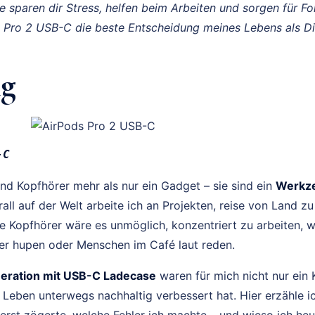
Sie sparen dir Stress, helfen beim Arbeiten und sorgen für F
s Pro 2 USB-C die beste Entscheidung meines Lebens als D
ng
-C
ind Kopfhörer mehr als nur ein Gadget – sie sind ein
Werkze
rall auf der Welt arbeite ich an Projekten, reise von Land z
e Kopfhörer wäre es unmöglich, konzentriert zu arbeiten,
ler hupen oder Menschen im Café laut reden.
neration mit USB-C Ladecase
waren für mich nicht nur ein 
 Leben unterwegs nachhaltig verbessert hat. Hier erzähle i
erst zögerte, welche Fehler ich machte – und wieso ich he