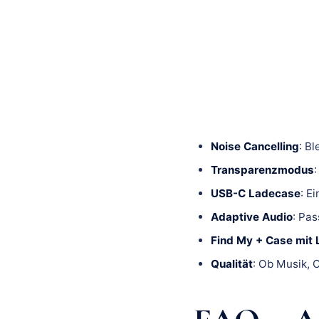
Noise Cancelling
: B
Transparenzmodus
USB-C Ladecase
: E
Adaptive Audio
: Pa
Find My + Case mit 
Qualität
: Ob Musik, 