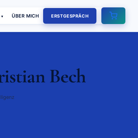
E
ÜBER MICH
ERSTGESPRÄCH
istian Bech
lligenz