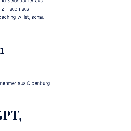
nd Selbstläufer aus
iz – auch aus
aching willst, schau
m
ernehmer aus Oldenburg
GPT,