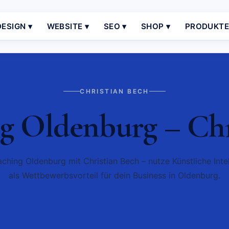
ESIGN ▾
WEBSITE ▾
SEO ▾
SHOP ▾
PRODUKT
CHRISTIAN BECH
g Oldenburg – Chr
ching Oldenburg mit Christian Bech – nutze Künstliche Inte
als Wettbewerbsvorteil für dein Business in Oldenburg.