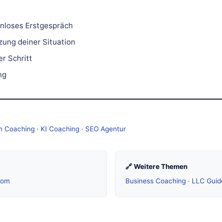
nloses Erstgespräch
zung deiner Situation
r Schritt
ng
m Coaching
·
KI Coaching
·
SEO Agentur
🔗 Weitere Themen
com
Business Coaching
·
LLC Guid