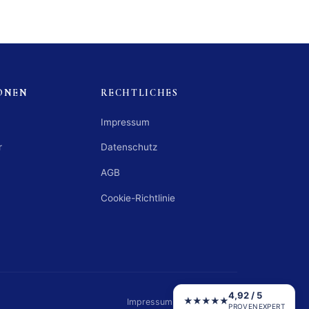
ONEN
RECHTLICHES
Impressum
r
Datenschutz
AGB
Cookie-Richtlinie
4,92 / 5
★★★★★
Impressum
·
Datenschutz
PROVENEXPERT