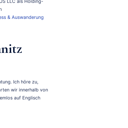
 US LLC als Holding-
n
iness & Auswanderung
nitz
tung. Ich höre zu,
rten wir innerhalb von
lemlos auf Englisch