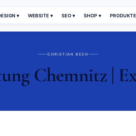
ESIGN ▾
WEBSITE ▾
SEO ▾
SHOP ▾
PRODUKT
CHRISTIAN BECH
ung Chemnitz | Ex