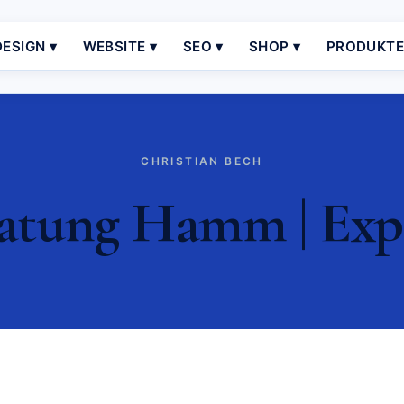
ESIGN ▾
WEBSITE ▾
SEO ▾
SHOP ▾
PRODUKT
CHRISTIAN BECH
atung Hamm | Expe