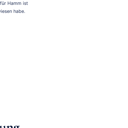
s für Hamm ist
wiesen habe.
tung