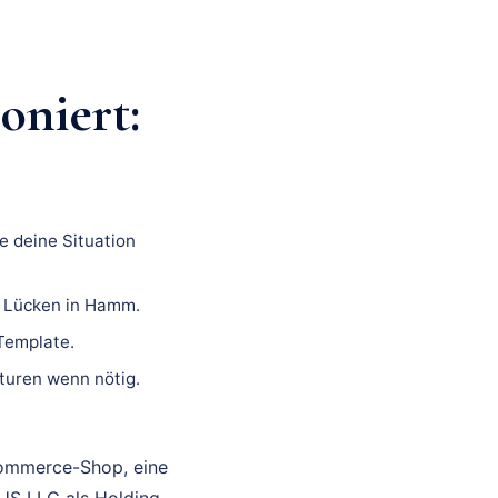
niert:
e deine Situation
n Lücken in Hamm.
 Template.
turen wenn nötig.
Commerce-Shop, eine
 US LLC als Holding-