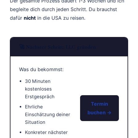
Der gesamte Prozess dauert 1-3 Wochen und ich
begleite dich durch jeden Schritt. Du brauchst
dafür
nicht
in die USA zu reisen.
🚀 Nächster Schritt: LLC gründen
Was du bekommst:
30 Minuten
kostenloses
Erstgespräch
Termin
Ehrliche
buchen →
Einschätzung deiner
Situation
Konkreter nächster