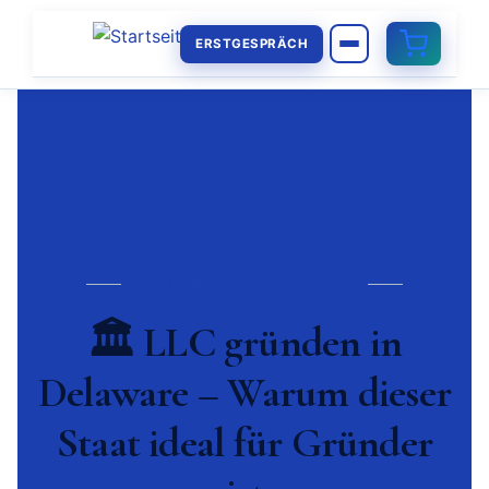
ERSTGESPRÄCH
LLC GRÜNDEN IN DELAWARE
🏛️ LLC gründen in
Delaware – Warum dieser
Staat ideal für Gründer