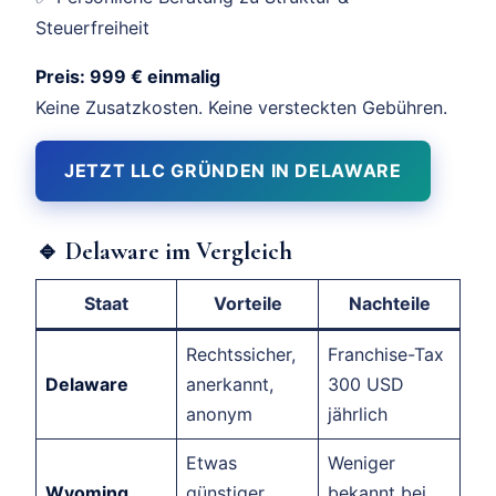
Steuerfreiheit
Preis: 999 € einmalig
Keine Zusatzkosten. Keine versteckten Gebühren.
JETZT LLC GRÜNDEN IN DELAWARE
🔹 Delaware im Vergleich
Staat
Vorteile
Nachteile
Rechtssicher,
Franchise-Tax
Delaware
anerkannt,
300 USD
anonym
jährlich
Etwas
Weniger
Wyoming
günstiger,
bekannt bei