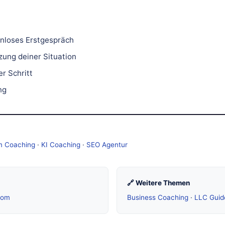
nloses Erstgespräch
zung deiner Situation
r Schritt
ng
m Coaching
·
KI Coaching
·
SEO Agentur
🔗 Weitere Themen
com
Business Coaching
·
LLC Guid