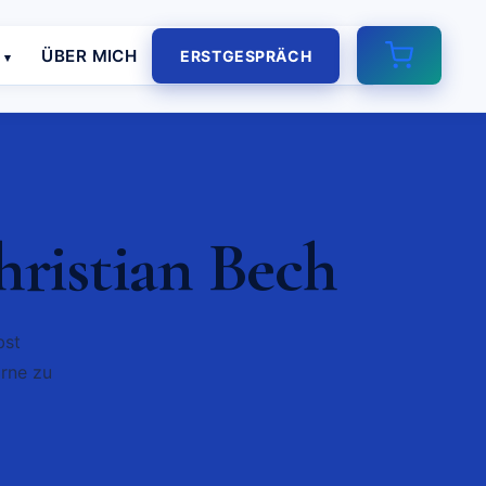
E
ÜBER MICH
ERSTGESPRÄCH
ristian Bech
bst
rne zu