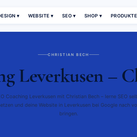
ESIGN ▾
WEBSITE ▾
SEO ▾
SHOP ▾
PRODUKT
CHRISTIAN BECH
g Leverkusen – Ch
O Coaching Leverkusen mit Christian Bech – lerne SEO sel
etzen und deine Website in Leverkusen bei Google nach vo
bringen.