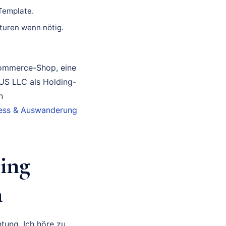
 Template.
turen wenn nötig.
Commerce-Shop, eine
 US LLC als Holding-
n
iness & Auswanderung
ing
n
tung. Ich höre zu,