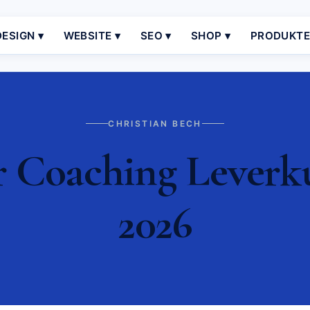
ESIGN ▾
WEBSITE ▾
SEO ▾
SHOP ▾
PRODUKT
CHRISTIAN BECH
Coaching Leverku
2026