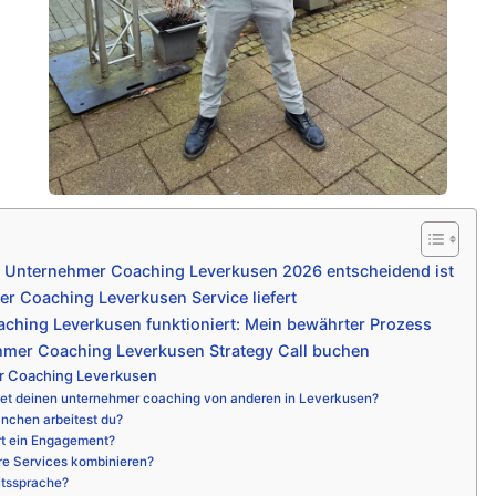
 Unternehmer Coaching Leverkusen 2026 entscheidend ist
 Coaching Leverkusen Service liefert
ching Leverkusen funktioniert: Mein bewährter Prozess
hmer Coaching Leverkusen Strategy Call buchen
r Coaching Leverkusen
et deinen unternehmer coaching von anderen in Leverkusen?
nchen arbeitest du?
rt ein Engagement?
re Services kombinieren?
itssprache?