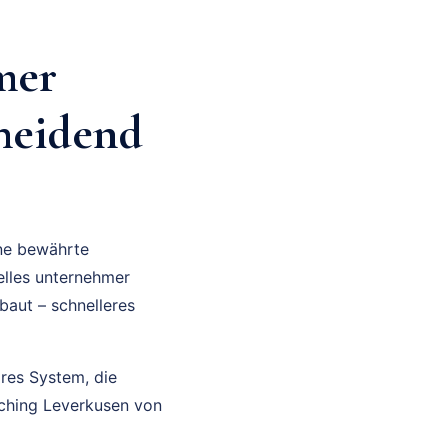
mer
heidend
ine bewährte
elles unternehmer
baut – schnelleres
ares System, die
aching Leverkusen von