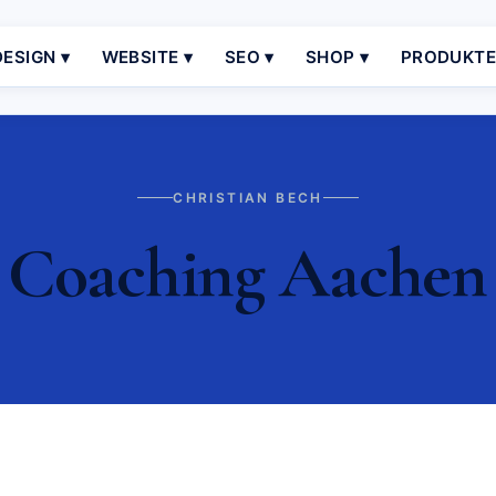
ESIGN ▾
WEBSITE ▾
SEO ▾
SHOP ▾
PRODUKT
CHRISTIAN BECH
Coaching Aachen |