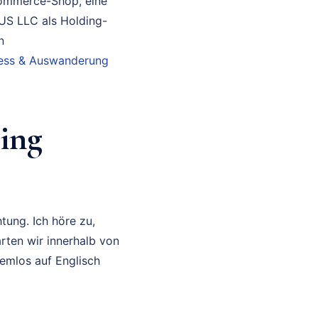
Commerce-Shop, eine
 US LLC als Holding-
n
iness & Auswanderung
ing
tung. Ich höre zu,
rten wir innerhalb von
lemlos auf Englisch