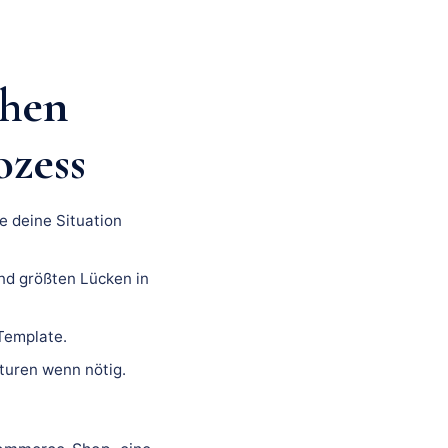
chen
ozess
e deine Situation
nd größten Lücken in
 Template.
turen wenn nötig.