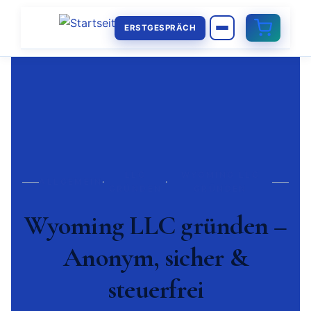
ERSTGESPRÄCH
LLC
WYOMING LLC
ALLGEMEIN
·
·
GRÜNDEN
GRÜNDEN
Wyoming LLC gründen –
Anonym, sicher &
steuerfrei