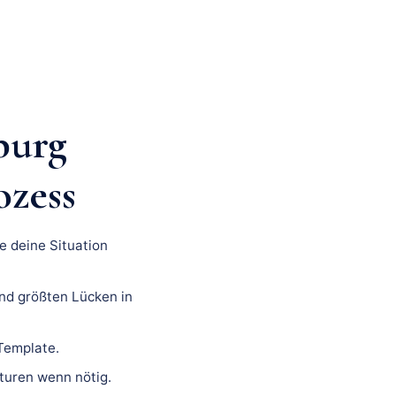
burg
ozess
e deine Situation
nd größten Lücken in
 Template.
turen wenn nötig.