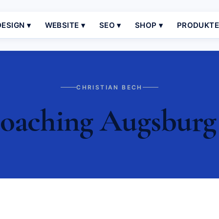
ESIGN ▾
WEBSITE ▾
SEO ▾
SHOP ▾
PRODUKT
CHRISTIAN BECH
oaching Augsburg 