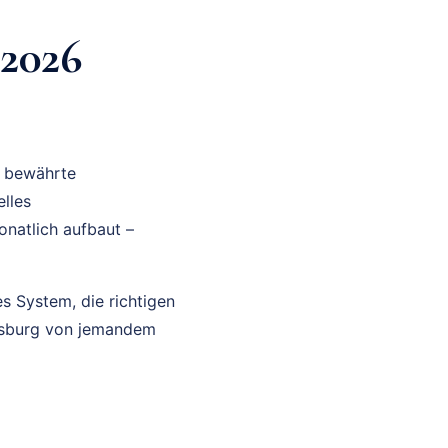
2026
e bewährte
lles
onatlich aufbaut –
es System, die richtigen
ugsburg von jemandem