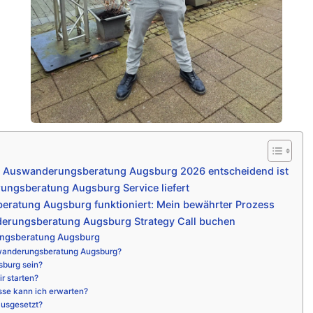
e Auswanderungsberatung Augsburg 2026 entscheidend ist
ngsberatung Augsburg Service liefert
ratung Augsburg funktioniert: Mein bewährter Prozess
erungsberatung Augsburg Strategy Call buchen
ngsberatung Augsburg
wanderungsberatung Augsburg?
sburg sein?
r starten?
sse kann ich erwarten?
ausgesetzt?