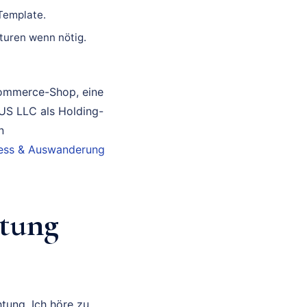
 Template.
turen wenn nötig.
Commerce-Shop, eine
 US LLC als Holding-
n
iness & Auswanderung
tung
tung. Ich höre zu,