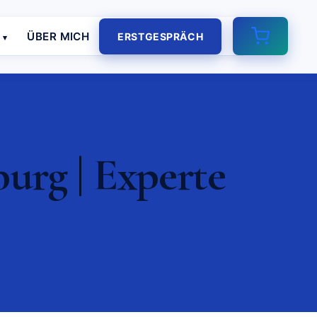
E
ÜBER MICH
ERSTGESPRÄCH
rg | Experte