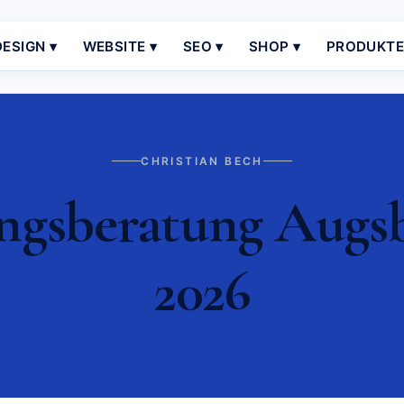
ESIGN ▾
WEBSITE ▾
SEO ▾
SHOP ▾
PRODUKT
CHRISTIAN BECH
gsberatung Augsbu
2026