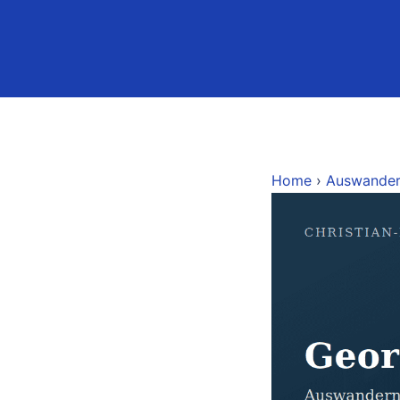
Home
›
Auswande