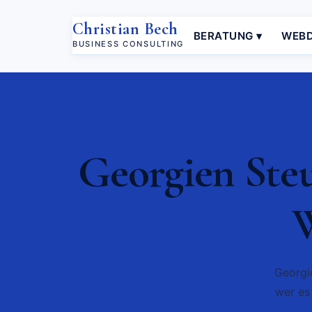
Christian Bech
BERATUNG ▾
WEBD
BUSINESS CONSULTING
Georgien Steu
W
Georgi
wer es