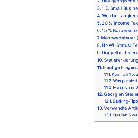
Das georgische 
1 % Small Busin
Welche Tätigkeite
20 % Income Tax 
15 % Körperscha
Mehrwertsteuer (
HNWI-Status: Ter
Doppelbesteuer
Steuererklärung
Häufige Fragen 
Kann ich 1 % 
Was passiert
Muss ich in 
Georgien Steuer
Banking-Tip
Verwandte Artik
Quellen & we