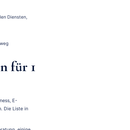
len Diensten,
 weg
n für 1
ness, E-
 Die Liste in
eratung, einige