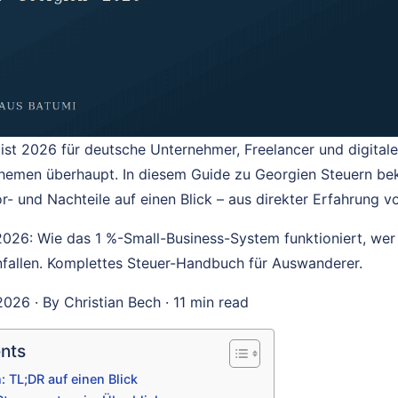
ist 2026 für deutsche Unternehmer, Freelancer und digita
Themen überhaupt. In diesem Guide zu Georgien Steuern be
or- und Nachteile auf einen Blick – aus direkter Erfahrung vo
2026: Wie das 1 %-Small-Business-System funktioniert, we
nfallen. Komplettes Steuer-Handbuch für Auswanderer.
026 · By Christian Bech · 11 min read
ents
 TL;DR auf einen Blick