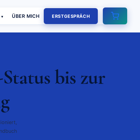
E
ÜBER MICH
ERSTGESPRÄCH
Status bis zur
ng
oniert,
andbuch