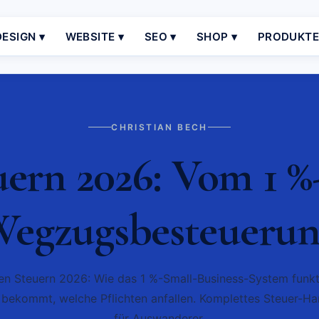
ESIGN ▾
WEBSITE ▾
SEO ▾
SHOP ▾
PRODUKT
CHRISTIAN BECH
ern 2026: Vom 1 %-
egzugsbesteueru
en Steuern 2026: Wie das 1 %-Small-Business-System funkti
 bekommt, welche Pflichten anfallen. Komplettes Steuer-H
für Auswanderer.