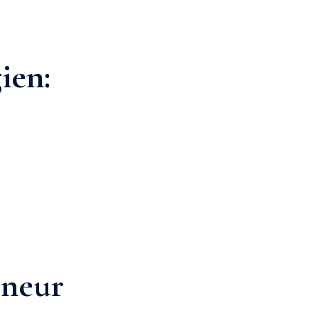
ien:
eneur