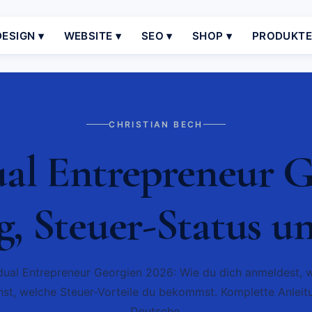
ESIGN ▾
WEBSITE ▾
SEO ▾
SHOP ▾
PRODUKT
CHRISTIAN BECH
ual Entrepreneur G
 Steuer-Status un
idual Entrepreneur Georgien 2026: Wie du dich anmeldest, 
st, welche Steuer-Vorteile du bekommst. Komplette Anleit
Deutsche.