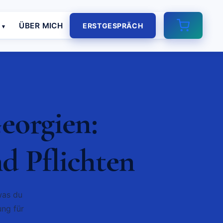
E
ÜBER MICH
ERSTGESPRÄCH
eorgien:
d Pflichten
was du
ung für