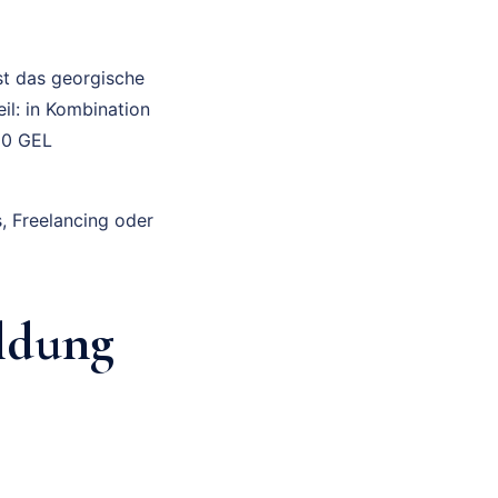
st das georgische
l: in Kombination
00 GEL
s, Freelancing oder
ldung