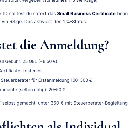
ird sofort vergeben (sometimes 1–3 Werktage)
x ID solltest du sofort das
Small Business Certificate
bean
 via RS.ge. Das aktiviert den 1 %-Status.
stet die Anmeldung?
all Gebühr: 25 GEL (~8,50 €)
ertificate: kostenlos
r Steuerberater für Erstanmeldung 100–300 €
umente (selten nötig): 20–50 €
 selbst gemacht, unter 350 € mit Steuerberater-Begleitung
flichten als Individual