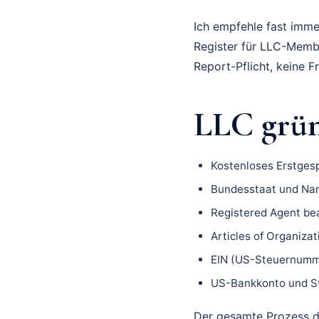
Ich empfehle fast imme
Register für LLC-Membe
Report-Pflicht, keine 
LLC grün
Kostenloses Erstgesp
Bundesstaat und Na
Registered Agent be
Articles of Organizat
EIN (US-Steuernumm
US-Bankkonto und St
Der gesamte Prozess da