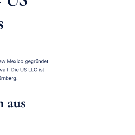
s
 New Mexico gegründet
walt. Die US LLC ist
ürnberg.
n aus