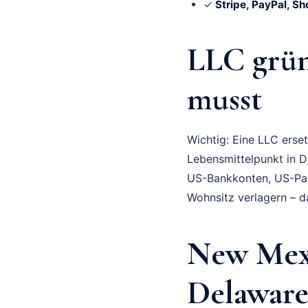
✓
Stripe, PayPal, Sh
LLC grün
musst
Wichtig: Eine LLC erse
Lebensmittelpunkt in De
US-Bankkonten, US-Paym
Wohnsitz verlagern – da
New Mexi
Delawar