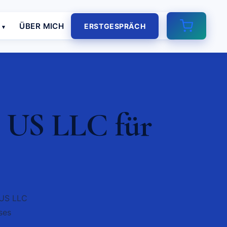
E
ÜBER MICH
ERSTGESPRÄCH
 US LLC für
 US LLC
ses