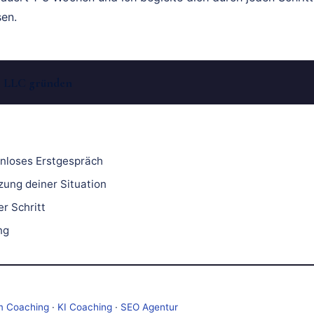
sen.
t: LLC gründen
nloses Erstgespräch
zung deiner Situation
r Schritt
ng
m Coaching
·
KI Coaching
·
SEO Agentur