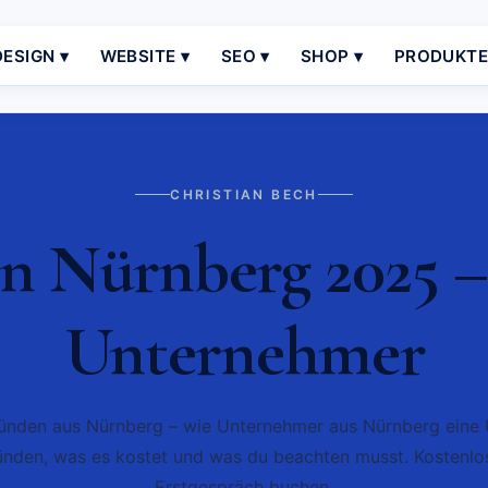
ESIGN ▾
WEBSITE ▾
SEO ▾
SHOP ▾
PRODUKT
CHRISTIAN BECH
n Nürnberg 2025 –
Unternehmer
ünden aus Nürnberg – wie Unternehmer aus Nürnberg eine
ünden, was es kostet und was du beachten musst. Kostenlo
Erstgespräch buchen.