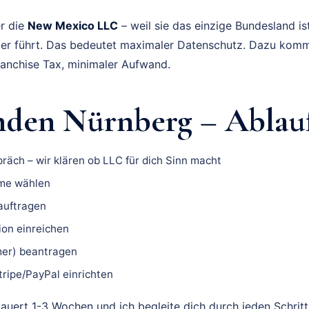
r die
New Mexico LLC
– weil sie das einzige Bundesland ist
r führt. Das bedeutet maximaler Datenschutz. Dazu kommt:
Franchise Tax, minimaler Aufwand.
den Nürnberg – Ablauf
räch – wir klären ob LLC für dich Sinn macht
me wählen
auftragen
ion einreichen
er) beantragen
ripe/PayPal einrichten
uert 1-3 Wochen und ich begleite dich durch jeden Schritt