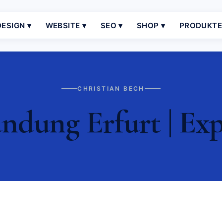
ESIGN ▾
WEBSITE ▾
SEO ▾
SHOP ▾
PRODUKT
CHRISTIAN BECH
dung Erfurt | Exp